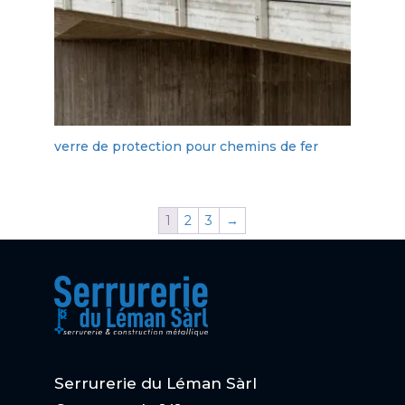
verre de protection pour chemins de fer
1
2
3
→
Serrurerie du Léman Sàrl