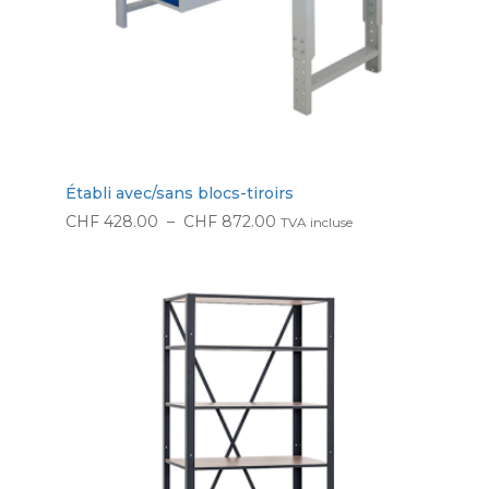
Établi avec/sans blocs-tiroirs
Plage
CHF
428.00
–
CHF
872.00
TVA incluse
de
prix :
CHF 428.00
à
CHF 872.00