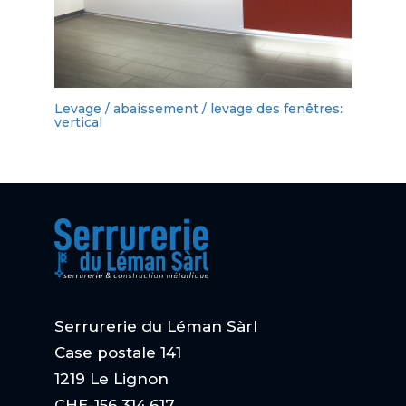
Levage / abaissement / levage des fenêtres:
vertical
Serrurerie du Léman Sàrl
Case postale 141
1219 Le Lignon
CHE-156.314.617