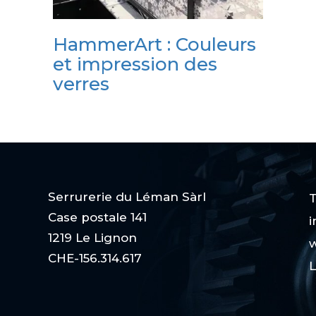
HammerArt : Couleurs
et impression des
verres
Serrurerie du Léman Sàrl
T
Case postale 141
i
1219 Le Lignon
w
CHE-156.314.617
L