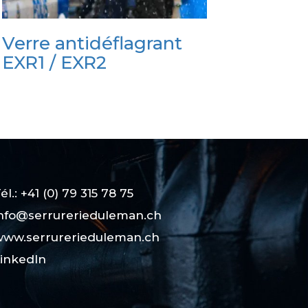
Verre antidéflagrant
EXR1 / EXR2
él.: +41 (0) 79 315 78 75
nfo@serrurerieduleman.ch
ww.serrurerieduleman.ch
inkedIn