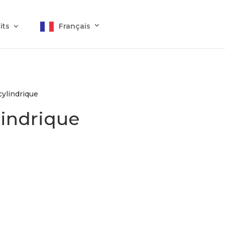
its
Français
cylindrique
lindrique