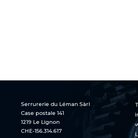
Serrurerie du Léman Sàrl
T
Case postale 141
i
1219 Le Lignon
w
CHE-156.314.617
L