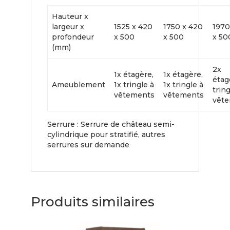
Hauteur x
largeur x
1525 x 420
1750 x 420
1970
profondeur
x 500
x 500
x 50
(mm)
2x
1x étagère,
1x étagère,
étag
Ameublement
1x tringle à
1x tringle à
tring
vêtements
vêtements
vêt
Serrure : Serrure de château semi-
cylindrique pour stratifié, autres
serrures sur demande
Produits similaires