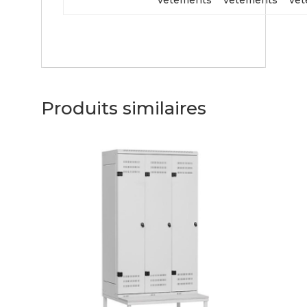
vêtements
vêtements
vê
Produits similaires