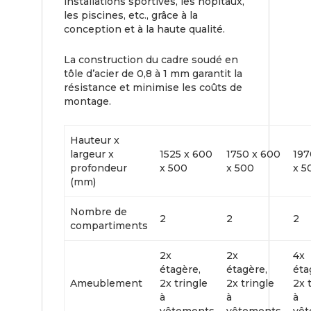
installations sportives, les hôpitaux,
les piscines, etc., grâce à la
conception et à la haute qualité.
La construction du cadre soudé en
tôle d’acier de 0,8 à 1 mm garantit la
résistance et minimise les coûts de
montage.
Hauteur x
largeur x
1525 x 600
1750 x 600
197
profondeur
x 500
x 500
x 5
(mm)
Nombre de
2
2
2
compartiments
2x
2x
4x
étagère,
étagère,
éta
Ameublement
2x tringle
2x tringle
2x 
à
à
à