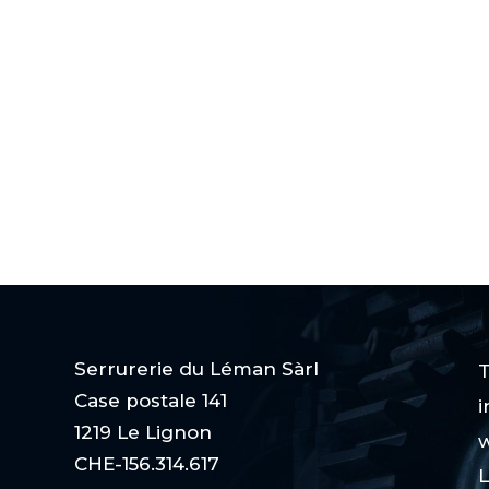
Serrurerie du Léman Sàrl
T
Case postale 141
i
1219 Le Lignon
w
CHE-156.314.617
L