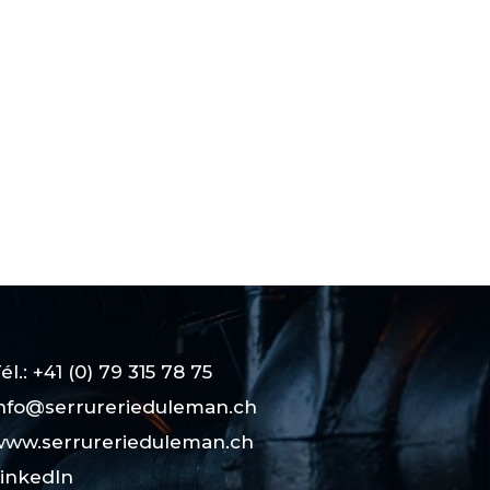
él.: +41 (0) 79 315 78 75
nfo@serrurerieduleman.ch
ww.serrurerieduleman.ch
inkedIn