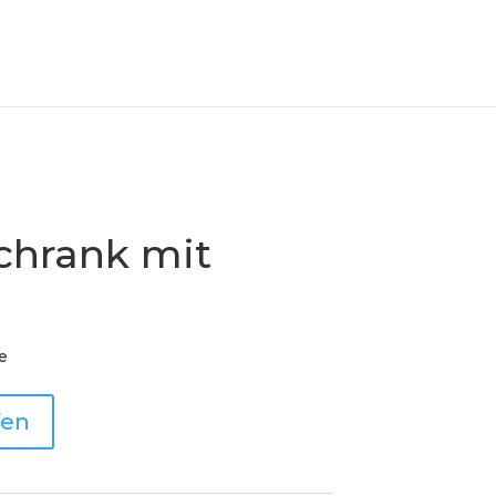
Schrank mit
e
fen